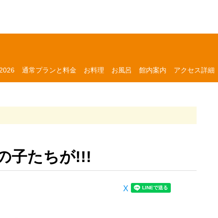
026
通常プランと料金
お料理
お風呂
館内案内
アクセス詳細
子たちが!!!
X