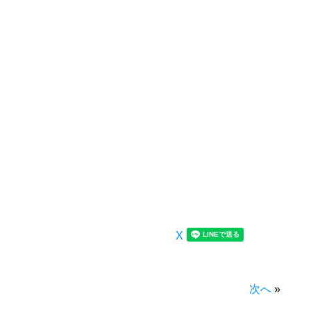
X
次へ
»